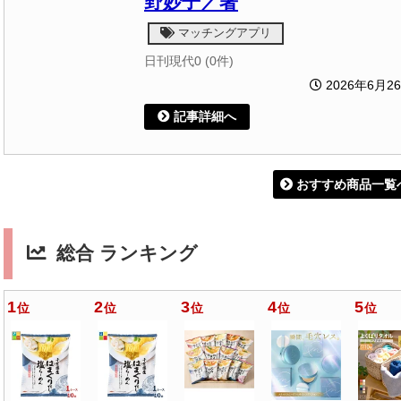
野妙子／著
マッチングアプリ
日刊現代0 (0件)
2026年6月2
記事詳細へ
おすすめ商品一覧
総合 ランキング
1
2
3
4
5
位
位
位
位
位