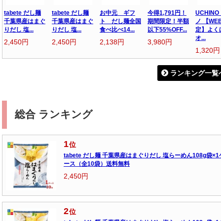
tabete だし麺
tabete だし麺
お中元 ギフ
今得1,791円！
UCHINO
千葉県産はまぐ
千葉県産はまぐ
ト だし麺全国
期間限定！半額
ノ 【WE
りだし 塩...
りだし 塩...
食べ比べ14...
以下55%OFF...
定】よく
オ...
2,450円
2,450円
2,138円
3,980円
1,320円
ランキング一覧
総合 ランキング
1
位
tabete だし麺 千葉県産はまぐりだし 塩らーめん108g袋×1
ース（全10袋）送料無料
2,450円
2
位