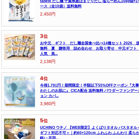
tabete だし麺 千葉県産はまぐりだし 塩らーめん108g袋×1
ース（全10袋）送料無料
2,450円
3
位
お中元 ギフト だし麺全国食べ比べ14種セット 2026 
無料 夏 贈答用 詰め合わせ お取り寄せ 中元ギフ
人気 高...
2,138円
4
位
今得1,791円！期間限定！半額以下55%OFFクーポン『大
わたしのお肌に』 CICA配合 送料無料 パウダーファンデー
ョン カバ...
3,980円
5
位
UCHINO ウチノ 【WEB限定】よくばりタオル バスタオル
ギフト対応不可＞｜約60×120cm ふわふわ ふんわり 柔ら
軽い 毛羽...