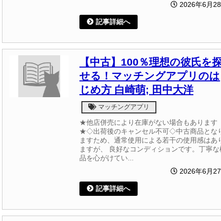
2026年6月2
記事詳細へ
【中古】100％理想の彼氏を
せる！マッチングアプリのは
じめ方 白崎萌; 田中大洋
マッチングアプリ
★他店併売により在庫がない場合もあります
★◇出荷後のキャンセル不可◇中古商品とな
ますため、通常使用による若干の使用感はあ
ますが、 良好なコンディションです。丁寧な
品を心がけてい...
2026年6月2
記事詳細へ