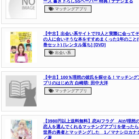
ーズ 書き下ろしSSペーパー 特典 / ナナシまる
マッチングアプリ
【中古】出会い系サイトで70人と実際に会って
の人に合いそうな本をすすめまくった1年のこと(
巻セット) [レンタル落ち] [DVD]
出会い系
【中古】100％理想の彼氏を探せる！マッチング
プリのはじめ方 白崎萌; 田中大洋
マッチングアプリ
【3980円以上送料無料】恋AIフラグ AIが理想
恋人を選んでくれるマッチングアプリを使ったら
世界の勇者とマッチングした 1／マナシロカナ
／著