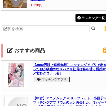
1,320円
ランキング一覧
おすすめ商品
【3980円以上送料無料】マッチングアプリで出
った独占欲強めなスパダリ社長は私を甘く誘惑す
／玄野クロ／〔著〕
マッチングアプリ
【中古】アニメムック ≪リーフレット・小冊子
マッチングアプリで元恋人と再会した。(3) ゲー