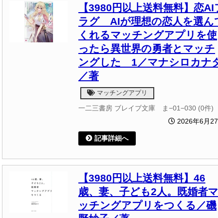
【3980円以上送料無料】恋AI
ラグ AIが理想の恋人を選ん
くれるマッチングアプリを使
ったら異世界の勇者とマッチ
ングした 1／マナシロカナ
／著
マッチングアプリ
一二三書房 ブレイブ文庫 ま−01−030 (0件)
2026年6月2
記事詳細へ
【3980円以上送料無料】46
歳、妻、子ども2人。既婚者
ッチングアプリをつくる／磯