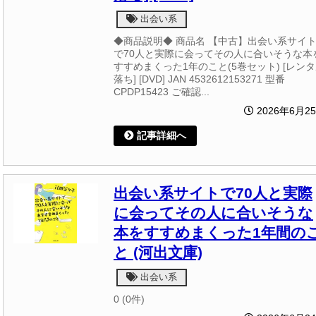
出会い系
◆商品説明◆ 商品名 【中古】出会い系サイ
で70人と実際に会ってその人に合いそうな本
すすめまくった1年のこと(5巻セット) [レン
落ち] [DVD] JAN 4532612153271 型番
CPDP15423 ご確認...
2026年6月2
記事詳細へ
出会い系サイトで70人と実際
に会ってその人に合いそうな
本をすすめまくった1年間の
と (河出文庫)
出会い系
0 (0件)