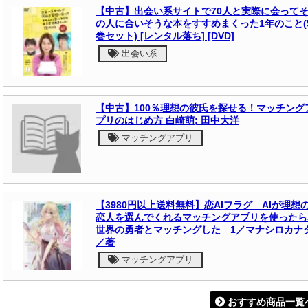
【中古】出会い系サイトで70人と実際に会って
の人に合いそうな本をすすめまくった1年のこと(
巻セット) [レンタル落ち] [DVD]
出会い系
【中古】100％理想の彼氏を探せる！マッチング
プリのはじめ方 白崎萌; 田中大洋
マッチングアプリ
【3980円以上送料無料】恋AIフラグ AIが理想
恋人を選んでくれるマッチングアプリを使ったら
世界の勇者とマッチングした 1／マナシロカナ
／著
マッチングアプリ
おすすめ商品一覧