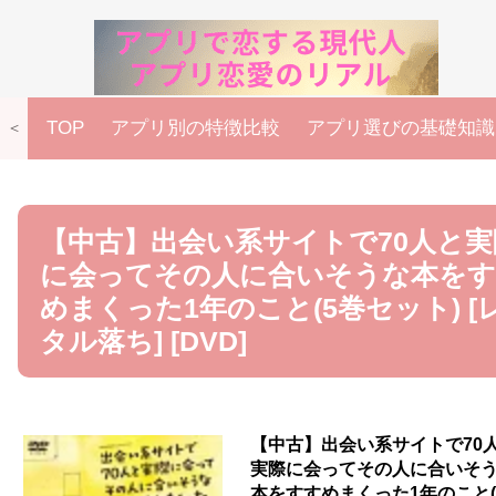
TOP
アプリ別の特徴比較
アプリ選びの基礎知識
＜
【中古】出会い系サイトで70人と実
に会ってその人に合いそうな本を
めまくった1年のこと(5巻セット) [
タル落ち] [DVD]
【中古】出会い系サイトで70
実際に会ってその人に合いそ
本をすすめまくった1年のこと(