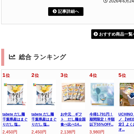
2026年6月2
記事詳細へ
おすすめ商品一覧
総合 ランキング
1
2
3
4
5
位
位
位
位
位
tabete だし麺
tabete だし麺
お中元 ギフ
今得1,791円！
UCHINO
千葉県産はまぐ
千葉県産はまぐ
ト だし麺全国
期間限定！半額
ノ 【WE
りだし 塩...
りだし 塩...
食べ比べ14...
以下55%OFF...
定】よく
オ...
2,450円
2,450円
2,138円
3,980円