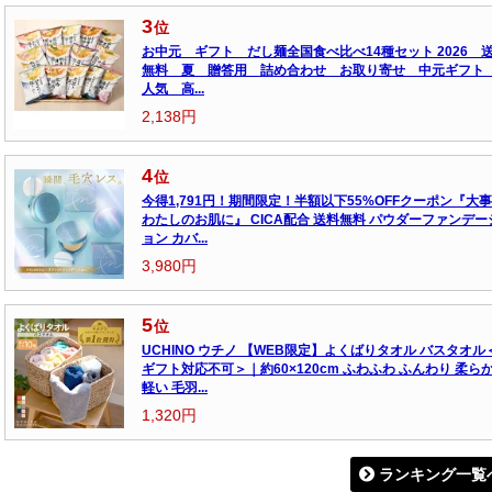
3
位
お中元 ギフト だし麺全国食べ比べ14種セット 2026 
無料 夏 贈答用 詰め合わせ お取り寄せ 中元ギフ
人気 高...
2,138円
4
位
今得1,791円！期間限定！半額以下55%OFFクーポン『大
わたしのお肌に』 CICA配合 送料無料 パウダーファンデー
ョン カバ...
3,980円
5
位
UCHINO ウチノ 【WEB限定】よくばりタオル バスタオル
ギフト対応不可＞｜約60×120cm ふわふわ ふんわり 柔ら
軽い 毛羽...
1,320円
ランキング一覧