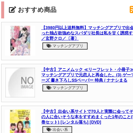
おすすめ商品
【3980円以上送料無料】マッチングアプリで出
った独占欲強めなスパダリ社長は私を甘く誘惑す
／玄野クロ／〔著〕
マッチングアプリ
【中古】アニメムック ≪リーフレット・小冊子
マッチングアプリで元恋人と再会した。(3) ゲー
ーズ 書き下ろしSSペーパー 特典 / ナナシまる
マッチングアプリ
【中古】出会い系サイトで70人と実際に会って
の人に合いそうな本をすすめまくった1年のこと(
巻セット) [レンタル落ち] [DVD]
出会い系