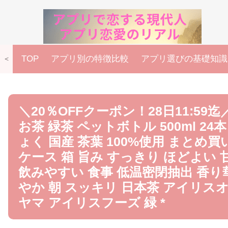
TOP
アプリ別の特徴比較
アプリ選びの基礎知識
＜
＼20％OFFクーポン！28日11:59迄
お茶 緑茶 ペットボトル 500ml 24本
ょく 国産 茶葉 100%使用 まとめ買
ケース 箱 旨み すっきり ほどよい 
飲みやすい 食事 低温密閉抽出 香り
やか 朝 スッキリ 日本茶 アイリス
ヤマ アイリスフーズ 緑 *