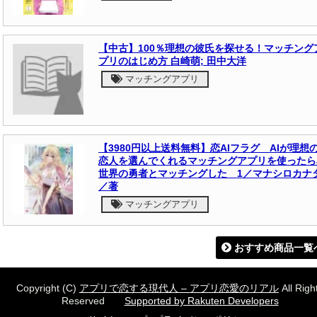
【中古】100％理想の彼氏を探せる！マッチング
プリのはじめ方 白崎萌; 田中大洋
マッチングアプリ
【3980円以上送料無料】恋AIフラグ AIが理想
恋人を選んでくれるマッチングアプリを使ったら
世界の勇者とマッチングした 1／マナシロカナ
／著
マッチングアプリ
おすすめ商品一覧
Copyright (C)
アプリで恋する現代人 – アプリ恋愛のリアル
All Righ
Reserved
Supported by Rakuten Developers