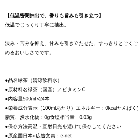
【低温密閉抽出で、香りも旨みも引き立つ】
低温でじっくり丁寧に抽出。
渋み・苦みを抑え、甘みを引き立たせた、すっきりとごくご
めるおいしさでです。
●品名緑茶（清涼飲料水）
●原材料名緑茶（国産）／ビタミンC
●内容量500ml×24本
●栄養成分表示（100mlあたり）エネルギー：0kcalたんぱ
脂質、炭水化物：0g食塩相当量：0.03g
●保存方法高温・直射日光を避けて保存してください
●原産国日本○広告文責：e-net