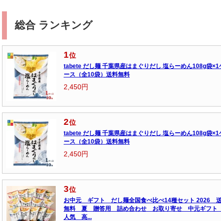
総合 ランキング
1
位
tabete だし麺 千葉県産はまぐりだし 塩らーめん108g袋×1
ース（全10袋）送料無料
2,450円
2
位
tabete だし麺 千葉県産はまぐりだし 塩らーめん108g袋×1
ース（全10袋）送料無料
2,450円
3
位
お中元 ギフト だし麺全国食べ比べ14種セット 2026 
無料 夏 贈答用 詰め合わせ お取り寄せ 中元ギフ
人気 高...