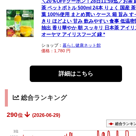
＼20％OFFクーポン！28日11:59迄／お茶 
茶 ペットボトル 500ml 24本 りょく 国産 茶
葉 100%使用 まとめ買い ケース 箱 旨み す
きり ほどよい 甘み 飲みやすい 食事 低温密
抽出 香り華やか 朝 スッキリ 日本茶 アイリ
オーヤマ アイリスフーズ 緑 *
ショップ：
暮らし健康ネット館
価格：1,780 円
詳細はこちら
総合ランキング
290
位
(2026-06-29)
総合ランキ
1位