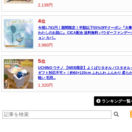
2,138円
4
位
今得1,791円！期間限定！半額以下55%OFFクーポン『大
わたしのお肌に』 CICA配合 送料無料 パウダーファンデー
ョン カバ...
3,980円
5
位
UCHINO ウチノ 【WEB限定】よくばりタオル バスタオル
ギフト対応不可＞｜約60×120cm ふわふわ ふんわり 柔ら
軽い 毛羽...
1,320円
ランキング一覧