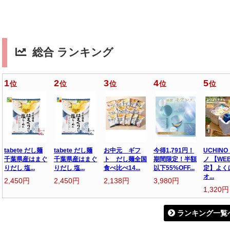
総合 ランキング
1
2
3
4
5
位
位
位
位
位
tabete だし麺
tabete だし麺
お中元 ギフ
今得1,791円！
UCHINO
千葉県産はまぐ
千葉県産はまぐ
ト だし麺全国
期間限定！半額
ノ 【WE
りだし 塩...
りだし 塩...
食べ比べ14...
以下55%OFF...
定】よく
オ...
2,450円
2,450円
2,138円
3,980円
1,320円
ランキング一覧