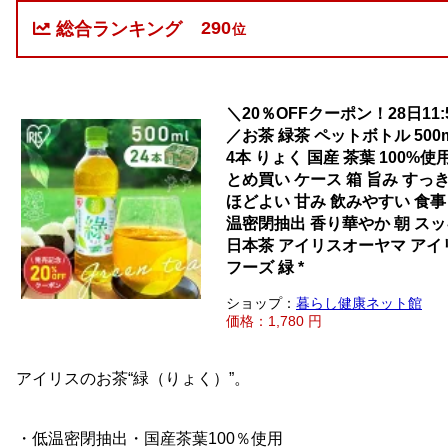
290
総合ランキング
位
＼20％OFFクーポン！28日11:
／お茶 緑茶 ペットボトル 500m
4本 りょく 国産 茶葉 100%使
とめ買い ケース 箱 旨み すっ
ほどよい 甘み 飲みやすい 食事
温密閉抽出 香り華やか 朝 ス
日本茶 アイリスオーヤマ アイ
フーズ 緑 *
ショップ：
暮らし健康ネット館
価格：1,780 円
アイリスのお茶“緑（りょく）”。
・低温密閉抽出・国産茶葉100％使用