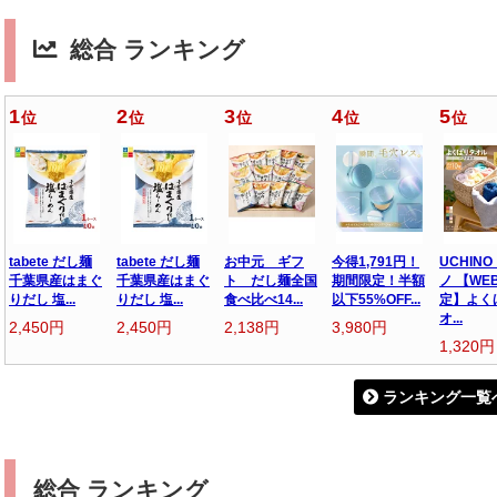
総合 ランキング
1
2
3
4
5
位
位
位
位
位
tabete だし麺
tabete だし麺
お中元 ギフ
今得1,791円！
UCHINO
千葉県産はまぐ
千葉県産はまぐ
ト だし麺全国
期間限定！半額
ノ 【WE
りだし 塩...
りだし 塩...
食べ比べ14...
以下55%OFF...
定】よく
オ...
2,450円
2,450円
2,138円
3,980円
1,320円
ランキング一覧
総合 ランキング