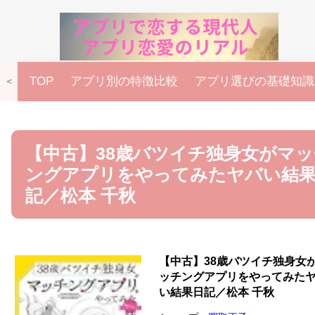
TOP
アプリ別の特徴比較
アプリ選びの基礎知識
＜
【中古】38歳バツイチ独身女がマッ
ングアプリをやってみたヤバい結
記／松本 千秋
【中古】38歳バツイチ独身女
ッチングアプリをやってみた
い結果日記／松本 千秋