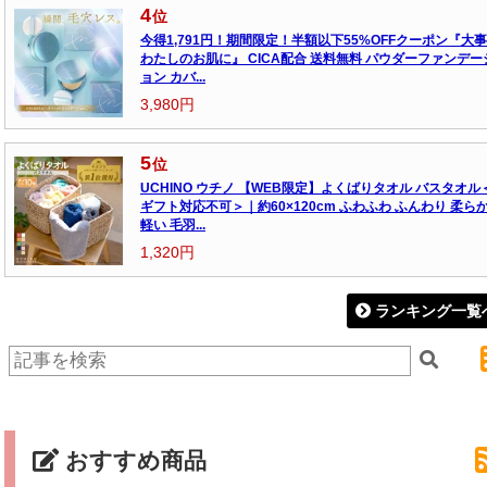
4
位
今得1,791円！期間限定！半額以下55%OFFクーポン『大
わたしのお肌に』 CICA配合 送料無料 パウダーファンデー
ョン カバ...
3,980円
5
位
UCHINO ウチノ 【WEB限定】よくばりタオル バスタオル
ギフト対応不可＞｜約60×120cm ふわふわ ふんわり 柔ら
軽い 毛羽...
1,320円
ランキング一覧
おすすめ商品