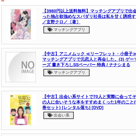
【3980円以上送料無料】マッチングアプリで出
った独占欲強めなスパダリ社長は私を甘く誘惑す
／玄野クロ／〔著〕
マッチングアプリ
【中古】アニメムック ≪リーフレット・小冊子
マッチングアプリで元恋人と再会した。(3) ゲー
ーズ 書き下ろしSSペーパー 特典 / ナナシまる
マッチングアプリ
【中古】出会い系サイトで70人と実際に会って
の人に合いそうな本をすすめまくった1年のこと(
巻セット) [レンタル落ち] [DVD]
出会い系