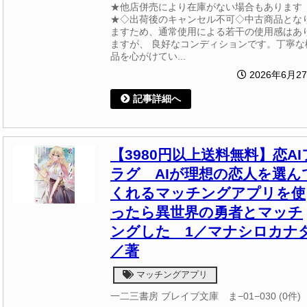
★他店併売により在庫がない場合もあります
★◇出荷後のキャンセル不可◇中古商品とな
ますため、通常使用による若干の使用感はあ
ますが、 良好なコンディションです。丁寧な
品を心がけてい...
2026年6月2
記事詳細へ
【3980円以上送料無料】恋AI
ラグ AIが理想の恋人を選ん
くれるマッチングアプリを使
ったら異世界の勇者とマッチ
ングした 1／マナシロカナ
／著
マッチングアプリ
一二三書房 ブレイブ文庫 ま−01−030 (0件)