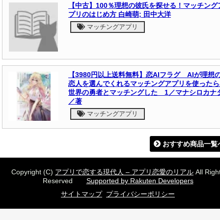
【中古】100％理想の彼氏を探せる！マッチング
プリのはじめ方 白崎萌; 田中大洋
マッチングアプリ
【3980円以上送料無料】恋AIフラグ AIが理想
恋人を選んでくれるマッチングアプリを使ったら
世界の勇者とマッチングした 1／マナシロカナ
／著
マッチングアプリ
おすすめ商品一覧
Copyright (C)
アプリで恋する現代人 – アプリ恋愛のリアル
All Righ
Reserved
Supported by Rakuten Developers
サイトマップ
プライバシーポリシー