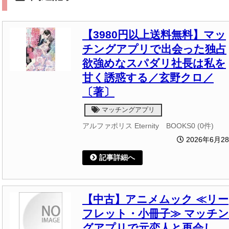
【3980円以上送料無料】マッ
チングアプリで出会った独占
欲強めなスパダリ社長は私を
甘く誘惑する／玄野クロ／
〔著〕
マッチングアプリ
アルファポリス Eternity BOOKS0 (0件)
2026年6月2
記事詳細へ
【中古】アニメムック ≪リー
フレット・小冊子≫ マッチン
グアプリで元恋人と再会し