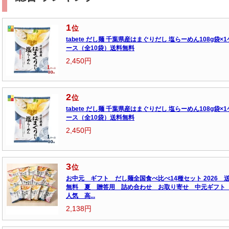
1
位
tabete だし麺 千葉県産はまぐりだし 塩らーめん108g袋×1
ース（全10袋）送料無料
2,450円
2
位
tabete だし麺 千葉県産はまぐりだし 塩らーめん108g袋×1
ース（全10袋）送料無料
2,450円
3
位
お中元 ギフト だし麺全国食べ比べ14種セット 2026 
無料 夏 贈答用 詰め合わせ お取り寄せ 中元ギフ
人気 高...
2,138円